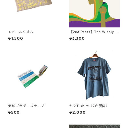
モビールタオル
［2nd Press］The Wisely Br
others - AGLIO OLIO（Anal
¥1,500
¥3,300
og EP)
気球ブラザーズテープ
ヤクT-shirt（2色展開）
¥500
¥2,000