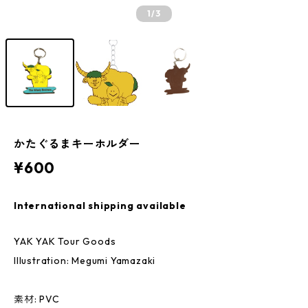
1
/3
かたぐるまキーホルダー
¥600
International shipping available
YAK YAK Tour Goods
Illustration: Megumi Yamazaki
素材: PVC