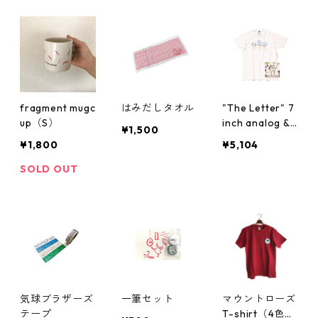
fragment mugc
はみだしタオル
"The Letter" 7
up（S）
inch analog &
¥1,500
T-shirt SET
¥1,800
¥5,104
【sale】
SOLD OUT
気球ブラザーズ
一筆セット
マウントローズ
テープ
T-shirt（4色展