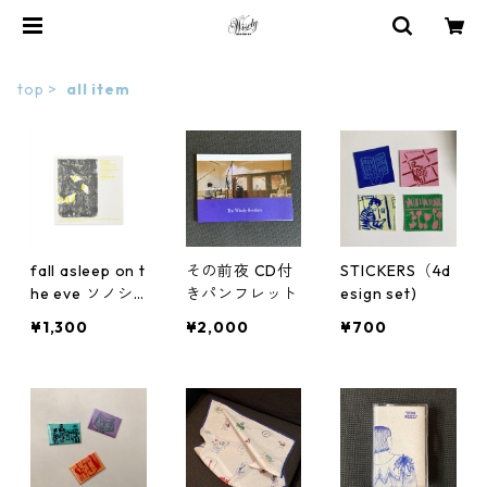
top
all item
fall asleep on t
その前夜 CD付
STICKERS（4d
he eve ソノシ
きパンフレット
esign set)
ート
¥1,300
¥2,000
¥700