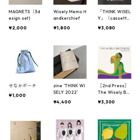
MAGNETS（3d
Wisely Memo H
「THINK WISEL
esign set)
andkerchief
Y」（cassett
e）
¥2,000
¥1,800
¥3,080
せなかポーチ
zine 'THINK WI
［2nd Press］
SELY 2022'
The Wisely Br
¥1,000
others - AGLI
¥4,400
¥3,300
O OLIO（Analo
g EP)