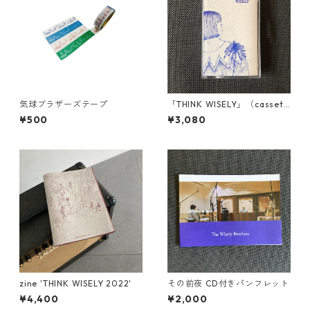
気球ブラザーズテープ
「THINK WISELY」（cassett
e）
¥500
¥3,080
zine 'THINK WISELY 2022'
その前夜 CD付きパンフレット
¥4,400
¥2,000