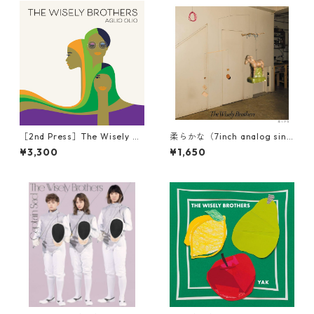
［2nd Press］The Wisely Br
柔らかな（7inch analog sing
others - AGLIO OLIO（Anal
le）
¥3,300
¥1,650
og EP)