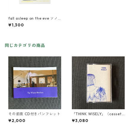
fall asleep on the eve ソノ
シート
¥1,300
同じカテゴリの商品
その前夜 CD付きパンフレット
「THINK WISELY」（cassett
e）
¥2,000
¥3,080