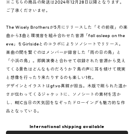
※こちらの商品の発送は2024年12月28日以降となります。
ご了承くださいませ。
The Wisely Brothersが5月にリリースした「その前夜」の楽
曲から3曲と環境音を組み合わせた音源「fall asleep on the
eve」をGirlsideとのコラボによりソノシートでリリース。
楽曲の間を繋ぐのはメンバーが録音した「雨の日の鳥」と
「小浜の鳥」。即興演奏と合わせて収録された音源から見え
てくる景色はどんなものだろうか？鳥の声に耳を傾けて現実
と想像を行ったり来たりするのも楽しい1枚。
デザインとイラストはgt.vo真舘が担当。木版で刷られた温か
さが伝わってくるジャケットに、ソノシートの素材を活か
し、REC当日の天気図をなぞったドローイングも魅力的な作
品となっている。
International shipping available